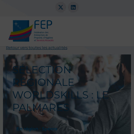
Retour vers toutes les actualités
SÉLECTION
RÉGIONALE
WORLDSKILLS : LE
PALMARÈS
En région :
Spenra