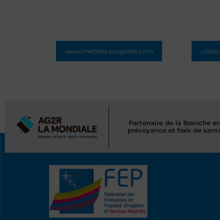
www.metiers-proprete.com
utiles
Le site d’information pour les
jeunes et adultes en recherche
Le site
d’orientation, pour les
mieux 
professionnels de
ses pr
l’emploi/orientation et les
q
enseignants.
Partenaire de la Branche e
prévoyance et frais de sant