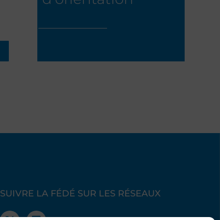
es
e d'un
plein,
nce,
r de la
ène.
SUIVRE LA FÉDÉ SUR LES RÉSEAUX