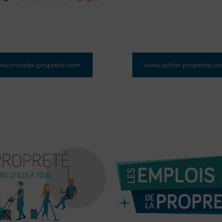
ww.monde-proprete.com
www.achat-proprete.c
e dédié aux entreprises de
Le site élaboré pour 
té et d'hygiène avec des
acheteurs de propreté, pr
ités, des outils pratiques
publics, pour les aider à r
s contenus thématiques
un achat de propreté effi
tains sont réservés aux
responsable.
adhérents FEP).