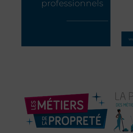
professionnels
w
Le sit
propre
actual
et de
(cer