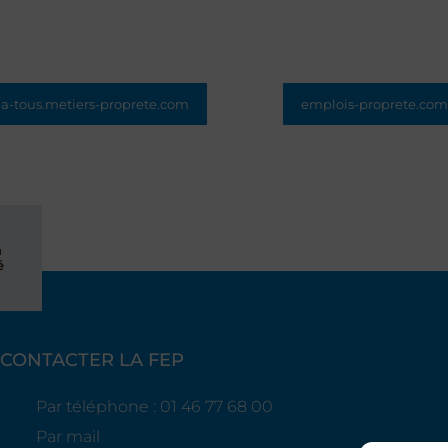
-a-tous.metiers-proprete.com
emplois-proprete.com
La plateforme pour l
 pour le grand public pour
personnes à la recherch
comprendre le secteur et
emploi (CDD, CDI, temps 
ofessionnels essentiels au
temps partiel, alterna
uotidien de chacun.
intérim...) dans le secteu
propreté et de l'hygi
n
é
CONTACTER LA FEP
Par téléphone : 01 46 77 68 00
Par mail