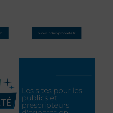
om
www.index-proprete.fr
les
Index Propreté, l'index publié
ivés et
chaque trimestre qui peut
éaliser
servir de référence pour
cace et
l’actualisation ou la révision des
contrats de prestation classique.
Les sites pour les
publics et
prescripteurs
d'orientation